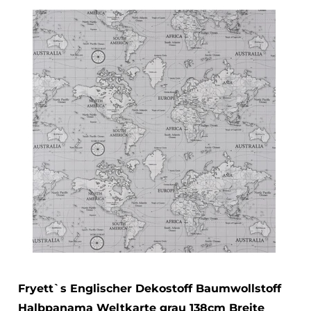
Fryett`s Englischer Dekostoff Baumwollstoff
Halbpanama Weltkarte grau 138cm Breite