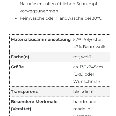
Naturfaserstoffen üblichen Schrumpf
vorwegzunehmen
Feinwäsche oder Handwäsche bei 30°C
Materialzusammensetzung
57% Polyester,
43% Baumwolle
Farbe(n)
rot; weiß
Größe
ca. 130x245cm
(BxL) oder
Wunschmaß
Transparenz
blickdicht
Besondere Merkmale
handmade
(Veraltet)
made in