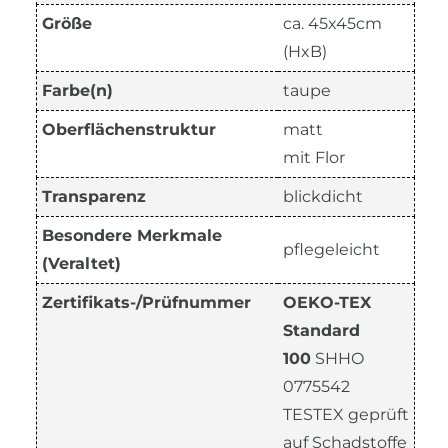
Größe
ca. 45x45cm
(HxB)
Farbe(n)
taupe
Oberflächenstruktur
matt
mit Flor
Transparenz
blickdicht
Besondere Merkmale
pflegeleicht
(Veraltet)
Zertifikats-/Prüfnummer
OEKO-TEX
Standard
100
SHHO
0775542
TESTEX geprüft
auf Schadstoffe