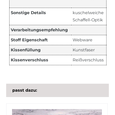
Sonstige Details
kuschelweiche
Schaffell-Optik
Verarbeitungsempfehlung
Stoff Eigenschaft
Webware
Kissenfüllung
Kunstfaser
Kissenverschluss
Reißverschluss
passt dazu: