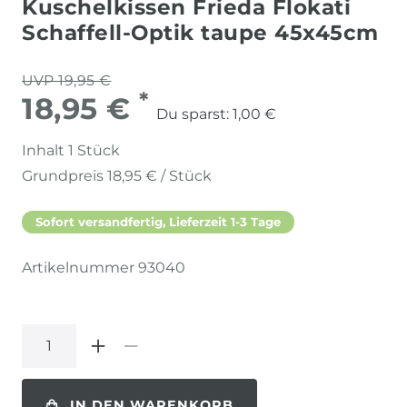
Kuschelkissen Frieda Flokati
Schaffell-Optik taupe 45x45cm
UVP 19,95 €
*
18,95 €
Du sparst:
1,00 €
Inhalt
1
Stück
Grundpreis
18,95 € / Stück
Sofort versandfertig, Lieferzeit 1-3 Tage
Artikelnummer
93040
IN DEN WARENKORB