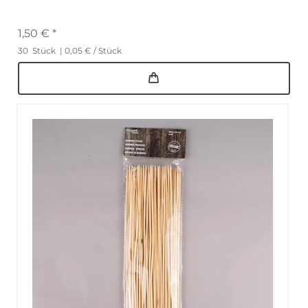
1,50 € *
30
Stück
| 0,05 € / Stück