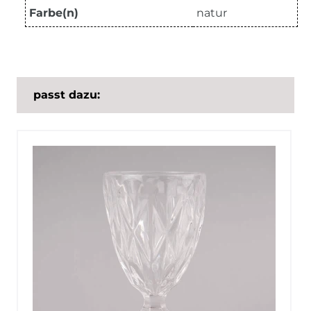
Farbe(n)
natur
passt dazu: