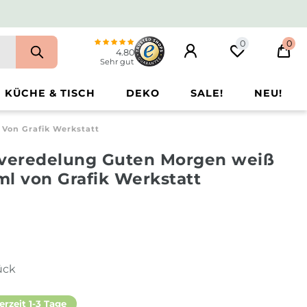
0
0
4.80
Sehr gut
KÜCHE & TISCH
DEKO
SALE!
NEU!
Von Grafik Werkstatt
dveredelung Guten Morgen weiß
l von Grafik Werkstatt
ück
erzeit 1-3 Tage