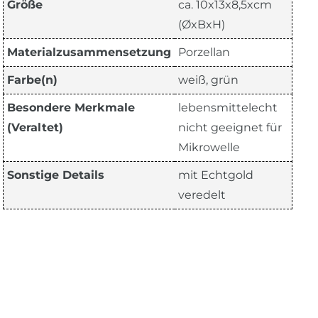
Größe
ca. 10x13x8,5xcm
(ØxBxH)
Materialzusammensetzung
Porzellan
Farbe(n)
weiß, grün
Besondere Merkmale
lebensmittelecht
(Veraltet)
nicht geeignet für
Mikrowelle
Sonstige Details
mit Echtgold
veredelt