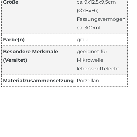
Größe
ca. 9x12,5x9,5cm
(ØxBxH);
Fassungsvermögen
ca. 300ml
Farbe(n)
grau
Besondere Merkmale
geeignet für
(Veraltet)
Mikrowelle
lebensmittelecht
Materialzusammensetzung
Porzellan