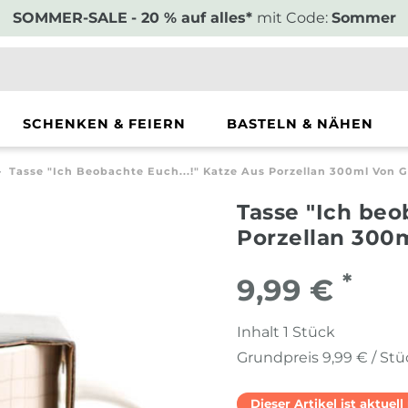
SOMMER-SALE
- 20 % auf alles*
mit Code:
Sommer
SCHENKEN & FEIERN
BASTELN & NÄHEN
Tasse "Ich Beobachte Euch...!" Katze Aus Porzellan 300ml Von G
Tasse "Ich beo
Porzellan 300m
*
9,99 €
Inhalt
1
Stück
Grundpreis
9,99 € / St
Dieser Artikel ist aktuel