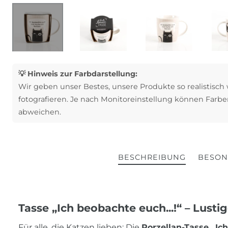
💡 Hinweis zur Farbdarstellung:
Wir geben unser Bestes, unsere Produkte so realistisch
fotografieren. Je nach Monitoreinstellung können Farbe
abweichen.
BESCHREIBUNG
BESON
Tasse „Ich beobachte euch...!“ – Lust
Für alle, die Katzen lieben: Die
Porzellan-Tasse „I