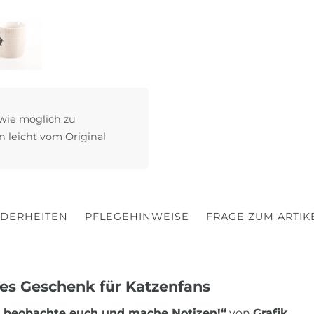
 wie möglich zu
n leicht vom Original
DERHEITEN
PFLEGEHINWEISE
FRAGE ZUM ARTIK
iges Geschenk für Katzenfans
ch beobachte euch und mache Notizen!“
von
Grafik