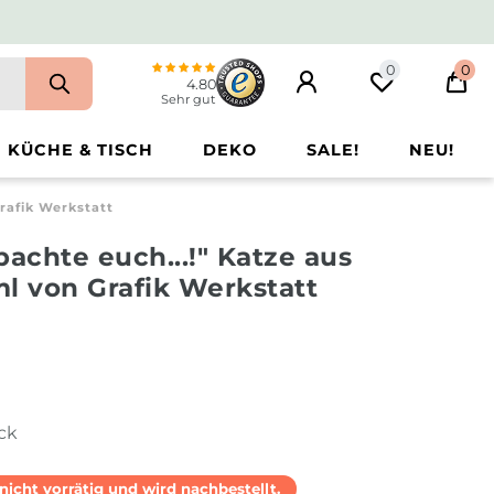
0
0
4.80
Sehr gut
KÜCHE & TISCH
DEKO
SALE!
NEU!
rafik Werkstatt
bachte euch...!" Katze aus
l von Grafik Werkstatt
ück
l nicht vorrätig und wird nachbestellt.