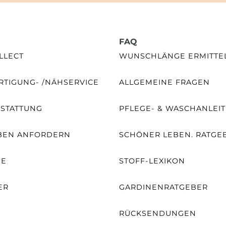
FAQ
LLECT
WUNSCHLÄNGE ERMITTE
TIGUNG- /NÄHSERVICE
ALLGEMEINE FRAGEN
SSTATTUNG
PFLEGE- & WASCHANLEI
BEN ANFORDERN
SCHÖNER LEBEN. RATGE
NE
STOFF-LEXIKON
ER
GARDINENRATGEBER
RÜCKSENDUNGEN