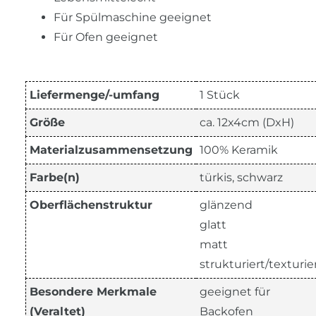
Für Spülmaschine geeignet
Für Ofen geeignet
Liefermenge/-umfang
1 Stück
Größe
ca. 12x4cm (DxH)
Materialzusammensetzung
100% Keramik
Farbe(n)
türkis, schwarz
Oberflächenstruktur
glänzend
glatt
matt
strukturiert/texturie
Besondere Merkmale
geeignet für
(Veraltet)
Backofen