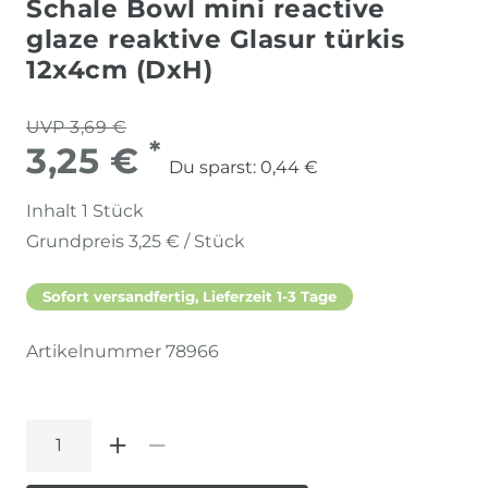
Schale Bowl mini reactive
glaze reaktive Glasur türkis
12x4cm (DxH)
UVP 3,69 €
*
3,25 €
Du sparst:
0,44 €
Inhalt
1
Stück
Grundpreis
3,25 € / Stück
Sofort versandfertig, Lieferzeit 1-3 Tage
Artikelnummer
78966