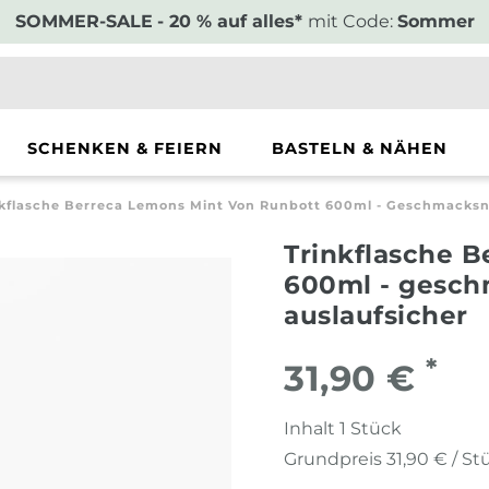
SOMMER-SALE
- 20 % auf alles*
mit Code:
Sommer
SCHENKEN & FEIERN
BASTELN & NÄHEN
nkflasche Berreca Lemons Mint Von Runbott 600ml - Geschmacksne
Trinkflasche 
600ml - gesch
auslaufsicher
*
31,90 €
Inhalt
1
Stück
Grundpreis
31,90 € / St