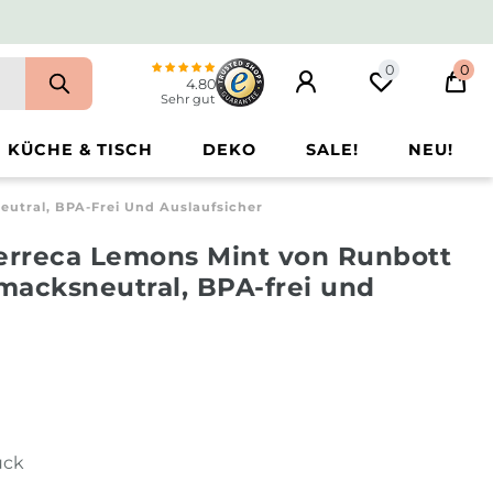
0
0
4.80
Sehr gut
KÜCHE & TISCH
DEKO
SALE!
NEU!
utral, BPA-Frei Und Auslaufsicher
Berreca Lemons Mint von Runbott
macksneutral, BPA-frei und
ück