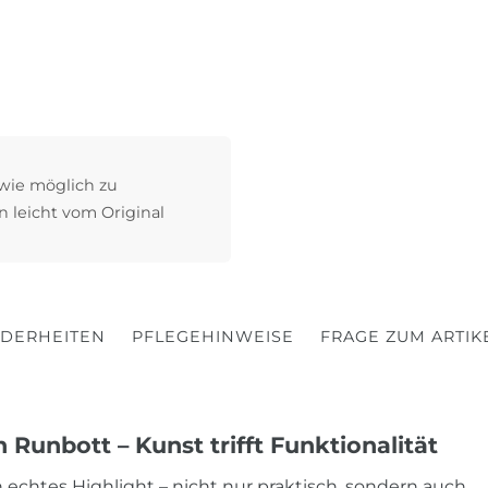
 wie möglich zu
n leicht vom Original
DERHEITEN
PFLEGEHINWEISE
FRAGE ZUM ARTIK
Runbott – Kunst trifft Funktionalität
n echtes Highlight – nicht nur praktisch, sondern auch