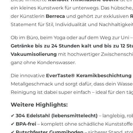
ein kleines Kunstwerk für unterwegs. Das hübsche
der Künstlerin
Berreca
und gehört zur exklusiven
R
Statement für Stil, Individualität und Nachhaltigkeit
Ob im Büro, beim Yoga oder auf dem Weg zur Uni – 
Getränke bis zu 24 Stunden kalt und bis zu 12 S
Vakuumisolierung
mit hochwertiger Zwischenschi
ganz ohne Kondenswasser.
Die innovative
EverTaste® Keramikbeschichtung
Metallgeschmack und sorgt dafür, dass dein Wasser,
Reinigung ist dabei super einfach – ideal für den t
Weitere Highlights:
✔
304 Edelstahl (lebensmittelecht)
– langlebig, ro
✔
BPA-frei
– komplett ohne schädliche Kunststoffe
✔
Rutschfester Gummiboden
– sicherer Stand, sto