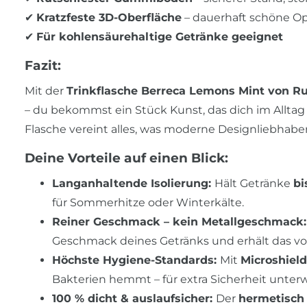
✔
Kratzfeste 3D-Oberfläche
– dauerhaft schöne Op
✔
Für kohlensäurehaltige Getränke geeignet
Fazit:
Mit der
Trinkflasche Berreca Lemons Mint von R
– du bekommst ein Stück Kunst, das dich im Alltag be
Flasche vereint alles, was moderne Designliebhabe
Deine Vorteile auf einen Blick:
Langanhaltende Isolierung:
Hält Getränke
bi
für Sommerhitze oder Winterkälte.
Reiner Geschmack – kein Metallgeschmack
Geschmack deines Getränks und erhält das volle
Höchste Hygiene-Standards:
Mit
Microshiel
Bakterien hemmt – für extra Sicherheit unter
100 % dicht & auslaufsicher:
Der
hermetisch