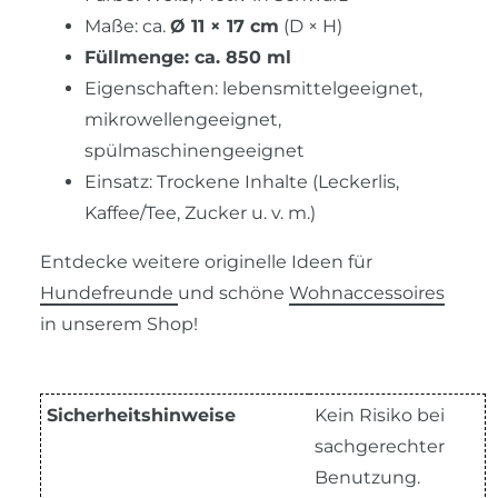
Maße: ca.
Ø 11 × 17 cm
(D × H)
Füllmenge: ca. 850 ml
Eigenschaften: lebensmittelgeeignet,
mikrowellengeeignet,
spülmaschinengeeignet
Einsatz: Trockene Inhalte (Leckerlis,
Kaffee/Tee, Zucker u. v. m.)
Entdecke weitere originelle Ideen für
H
undefreunde
und schöne
W
ohnaccessoires
in unserem Shop!
Sicherheitshinweise
Kein Risiko bei
sachgerechter
Benutzung.