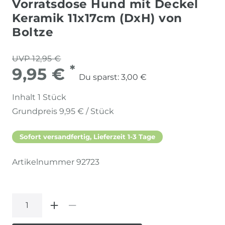
Vorratsdose Hund mit Deckel
Keramik 11x17cm (DxH) von
Boltze
UVP 12,95 €
*
9,95 €
Du sparst:
3,00 €
Inhalt
1
Stück
Grundpreis
9,95 € / Stück
Sofort versandfertig, Lieferzeit 1-3 Tage
Artikelnummer
92723