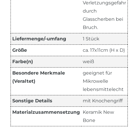
Verletzungsgefahr
durch
Glasscherben bei
Bruch.
Liefermenge/-umfang
1 Stück
Größe
ca. 17x11cm (H x D)
Farbe(n)
weiß
Besondere Merkmale
geeignet für
(Veraltet)
Mikrowelle
lebensmittelecht
Sonstige Details
mit Knochengriff
Materialzusammensetzung
Keramik New
Bone