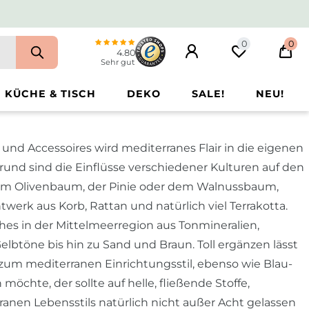
0
0
4.80
Sehr gut
KÜCHE & TISCH
DEKO
SALE!
NEU!
nd Accessoires wird mediterranes Flair in die eigenen
und sind die Einflüsse verschiedener Kulturen auf den
e vom Olivenbaum, der Pinie oder dem Walnussbaum,
erk aus Korb, Rattan und natürlich viel Terrakotta.
es in der Mittelmeerregion aus Tonmineralien,
lbtöne bis hin zu Sand und Braun. Toll ergänzen lässt
 zum mediterranen Einrichtungsstil, ebenso wie Blau-
chte, der sollte auf helle, fließende Stoffe,
nen Lebensstils natürlich nicht außer Acht gelassen