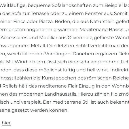
. Weitläufige, bequeme Sofalandschaften zum Beispiel 
 das Sofa zur Terrasse oder zu einem Fenster aus. Somit
ner Finca oder Piazza. Böden, die aus Naturstein gefert
termonaten angenehm erwärmen. Mediterrane Basics un
Accessoires und Mobiliar aus Olivenholz, geflieste Wä
chwungenem Metall. Den letzten Schliff verleiht man 
auen, weich fallenden Vorhängen. Daneben ergänzen De
 Mit Windlichtern lässt sich eine sehr angenehme Li
en, dass diese möglichst luftig und hell wirkt. Indirek
ngsstil zählen die Kunstepochen des römischen Reiches
eliefs hält das mediterrane Flair Einzug in den Wohnb
hen des modernen Landhausstils. Hierzu zählen Holzmö
isch und verspielt. Der mediterrane Stil ist auch bekann
n Szene gesetzt werden können.
u
hier
.