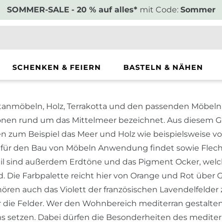
SOMMER-SALE
- 20 % auf alles*
mit Code:
Sommer
SCHENKEN & FEIERN
BASTELN & NÄHEN
tanmöbeln, Holz, Terrakotta und den passenden Möbeln u
onen rund um das Mittelmeer bezeichnet. Aus diesem Gr
ählen zum Beispiel das Meer und Holz wie beispielsweis
 für den Bau von Möbeln Anwendung findet sowie Flechtw
il sind außerdem Erdtöne und das Pigment Ocker, welch
 Die Farbpalette reicht hier von Orange und Rot über Ge
ören auch das Violett der französischen Lavendelfelder
 die Felder. Wer den Wohnbereich mediterran gestalten mö
etzen. Dabei dürfen die Besonderheiten des mediterra