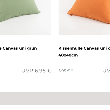
e Canvas uni grün
Kissenhülle Canvas uni 
40x40cm
UVP 6,95 €
UV
5,95 € *