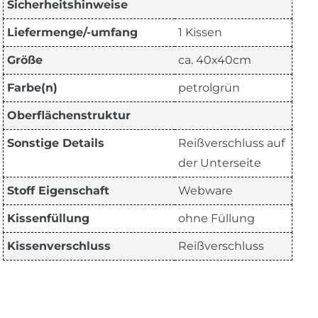
Sicherheitshinweise
Liefermenge/-umfang
1 Kissen
Größe
ca. 40x40cm
Farbe(n)
petrolgrün
Oberflächenstruktur
Sonstige Details
Reißverschluss auf
der Unterseite
Stoff Eigenschaft
Webware
Kissenfüllung
ohne Füllung
Kissenverschluss
Reißverschluss