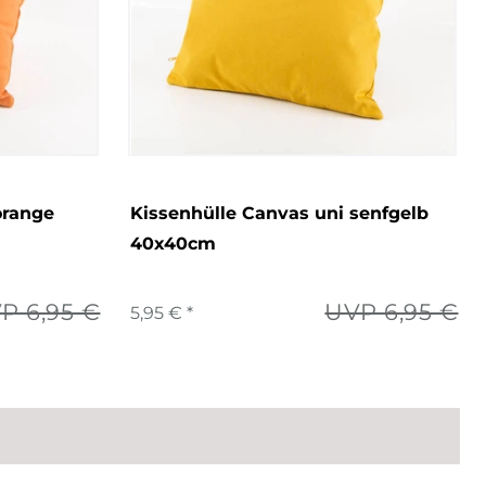
orange
Kissenhülle Canvas uni senfgelb
40x40cm
P 6,95 €
UVP 6,95 €
5,95 € *