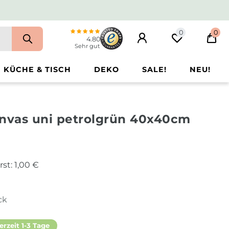
0
0
4.80
Sehr gut
KÜCHE & TISCH
DEKO
SALE!
NEU!
anvas uni petrolgrün 40x40cm
rst:
1,00 €
ck
erzeit 1-3 Tage