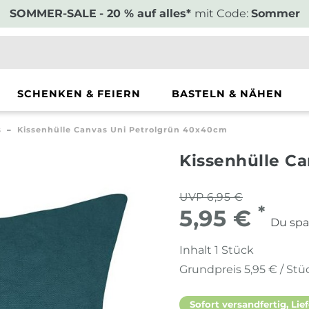
SOMMER-SALE
- 20 % auf alles*
mit Code:
Sommer
SCHENKEN & FEIERN
BASTELN & NÄHEN
s
Kissenhülle Canvas Uni Petrolgrün 40x40cm
Kissenhülle C
UVP 6,95 €
*
5,95 €
Du spa
Inhalt
1
Stück
Grundpreis
5,95 € / Stü
Sofort versandfertig, Lief