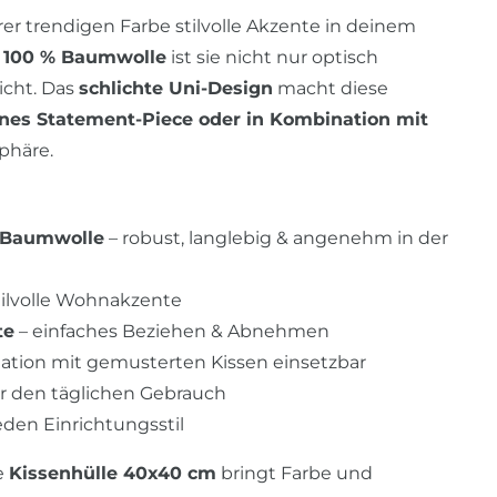
hrer trendigen Farbe stilvolle Akzente in deinem
s 100 % Baumwolle
ist sie nicht nur optisch
icht. Das
schlichte Uni-Design
macht diese
lnes Statement-Piece oder in Kombination mit
phäre.
% Baumwolle
– robust, langlebig & angenehm in der
stilvolle Wohnakzente
te
– einfaches Beziehen & Abnehmen
nation mit gemusterten Kissen einsetzbar
ür den täglichen Gebrauch
eden Einrichtungsstil
e
Kissenhülle 40x40 cm
bringt Farbe und