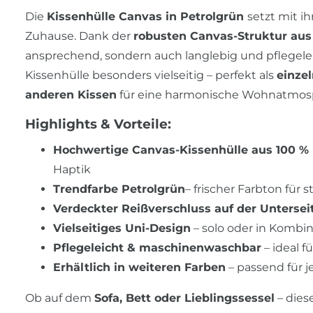
Die
Kissenhülle Canvas in Petrolgrün
setzt mit i
Zuhause. Dank der
robusten Canvas-Struktur au
ansprechend, sondern auch langlebig und pflegele
Kissenhülle besonders vielseitig – perfekt als
einze
anderen Kissen
für eine harmonische Wohnatmos
Highlights & Vorteile:
Hochwertige Canvas-Kissenhülle aus 100 
Haptik
Trendfarbe Petrolgrün
– frischer Farbton für 
Verdeckter Reißverschluss auf der Untersei
Vielseitiges Uni-Design
– solo oder in Kombi
Pflegeleicht & maschinenwaschbar
– ideal f
Erhältlich in weiteren Farben
– passend für j
Ob auf dem
Sofa, Bett oder Lieblingssessel
– dies