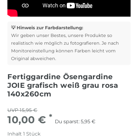
💡 Hinweis zur Farbdarstellung:
Wir geben unser Bestes, unsere Produkte so
realistisch wie möglich zu fotografieren. Je nach
Monitoreinstellung können Farben leicht vom
Original abweichen.
Fertiggardine Ösengardine
JOIE grafisch weiß grau rosa
140x260cm
UVP 15,95 €
*
10,00 €
Du sparst:
5,95 €
Inhalt
1
Stück