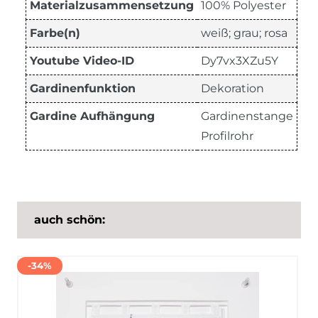
Materialzusammensetzung
100% Polyester
Farbe(n)
weiß; grau; rosa
Youtube Video-ID
Dy7vx3XZu5Y
Gardinenfunktion
Dekoration
Gardine Aufhängung
Gardinenstange
Profilrohr
auch schön:
-34%