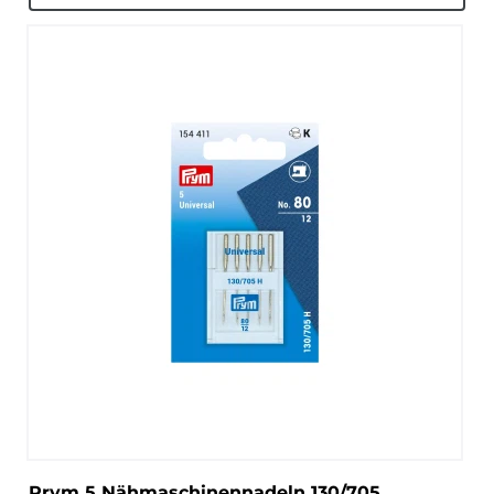
Prym 5 Nähmaschinennadeln 130/705