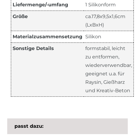
Liefermenge/-umfang
1 Silikonform
Größe
ca.17,8x9,5x1,6cm
(LxBxH)
Materialzusammensetzung
Silikon
Sonstige Details
formstabil, leicht
zu entformen,
wiederverwendbar,
geeignet u.a. für
Raysin, Gießharz
und Kreativ-Beton
passt dazu: