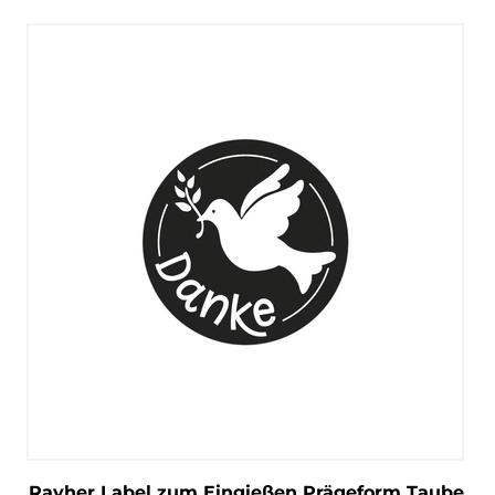
Rayher Label zum Eingießen Prägeform Taube