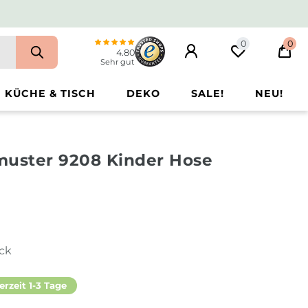
0
0
4.80
Sehr gut
KÜCHE & TISCH
DEKO
SALE!
NEU!
muster 9208 Kinder Hose
ück
erzeit 1-3 Tage