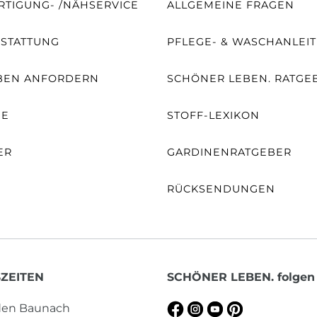
TIGUNG- /NÄHSERVICE
ALLGEMEINE FRAGEN
SSTATTUNG
PFLEGE- & WASCHANLEI
BEN ANFORDERN
SCHÖNER LEBEN. RATGE
NE
STOFF-LEXIKON
ER
GARDINENRATGEBER
RÜCKSENDUNGEN
ZEITEN
SCHÖNER LEBEN. folgen
aden Baunach