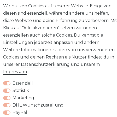
Wir nutzen Cookies auf unserer Website. Einige von
diesen sind essenziell, während andere uns helfen,
diese Website und deine Erfahrung zu verbessern. Mit
Impressum
Daten­schutz­erklärung
AGB
Klick auf "Alle akzeptieren" setzen wir neben
essenziellen auch solche Cookies. Du kannst die
Einstellungen jederzeit anpassen und ändern.
Weitere Informationen zu den von uns verwendeten
Barrierefreiheitserklärung
Widerrufs­recht
Cookies und deinen Rechten als Nutzer findest du in
unserer
Daten­schutz­erklärung
und unserem
Impressum
.
Essenziell
Kontakt
VERTRAG WIDERRUFEN
Statistik
Marketing
DHL Wunschzustellung
PayPal