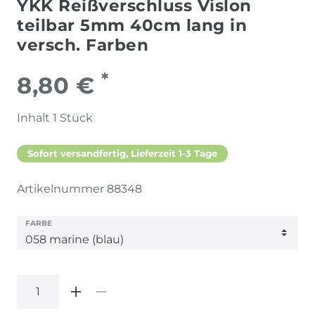
YKK Reißverschluss Vislon
teilbar 5mm 40cm lang in
versch. Farben
*
8,80 €
Inhalt
1
Stück
Sofort versandfertig, Lieferzeit 1-3 Tage
Artikelnummer
88348
FARBE