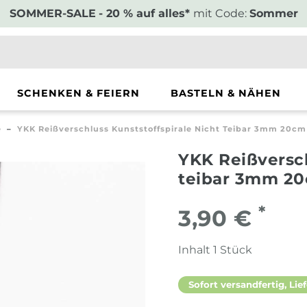
SOMMER-SALE
- 20 % auf alles*
mit Code:
Sommer
SCHENKEN & FEIERN
BASTELN & NÄHEN
e
YKK Reißverschluss Kunststoffspirale Nicht Teibar 3mm 20cm
YKK Reißversch
teibar 3mm 20
*
3,90 €
Inhalt
1
Stück
Sofort versandfertig, Lief