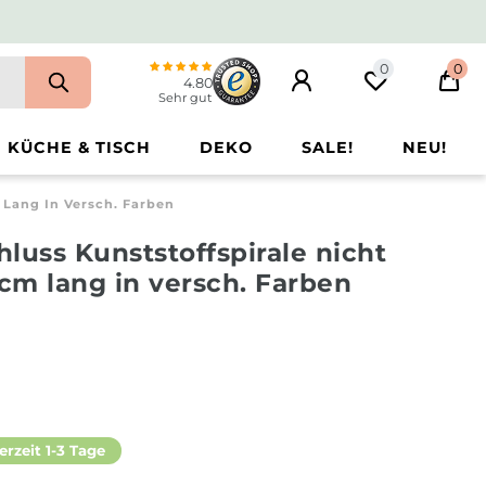
0
0
4.80
Sehr gut
KÜCHE & TISCH
DEKO
SALE!
NEU!
 Lang In Versch. Farben
luss Kunststoffspirale nicht
cm lang in versch. Farben
erzeit 1-3 Tage