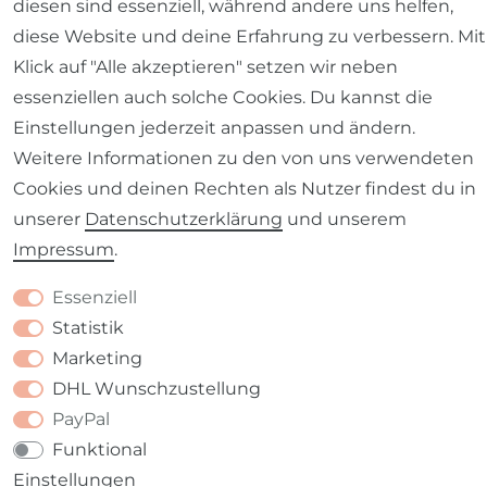
diesen sind essenziell, während andere uns helfen,
Impressum
Daten­schutz­erklärung
AGB
diese Website und deine Erfahrung zu verbessern. Mit
Klick auf "Alle akzeptieren" setzen wir neben
essenziellen auch solche Cookies. Du kannst die
Einstellungen jederzeit anpassen und ändern.
Weitere Informationen zu den von uns verwendeten
Barrierefreiheitserklärung
Widerrufs­recht
Cookies und deinen Rechten als Nutzer findest du in
unserer
Daten­schutz­erklärung
und unserem
Impressum
.
Essenziell
Kontakt
VERTRAG WIDERRUFEN
Statistik
Marketing
DHL Wunschzustellung
PayPal
Funktional
Einstellungen