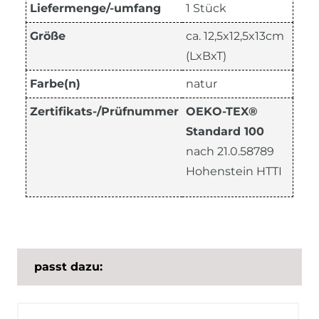
Liefermenge/-umfang
1 Stück
Größe
ca. 12,5x12,5x13cm
(LxBxT)
Farbe(n)
natur
Zertifikats-/Prüfnummer
OEKO-TEX®
Standard 100
nach 21.0.58789
Hohenstein HTTI
passt dazu: