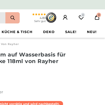
0
0
4.80
Sehr gut
KÜCHE & TISCH
DEKO
SALE!
NEU!
l Von Rayher
m auf Wasserbasis für
ke 118ml von Rayher
er
l nicht vorrätig und wird nachbestellt.