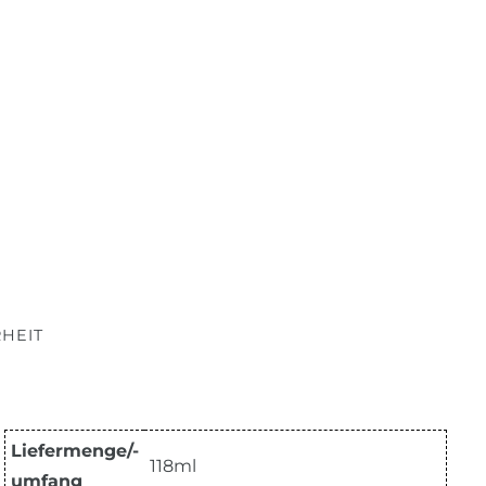
HEIT
Liefermenge/-
118ml
umfang