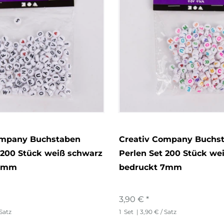
ompany Buchstaben
Creativ Company Buchs
 200 Stück weiß schwarz
Perlen Set 200 Stück we
 7mm
bedruckt 7mm
3,90 € *
 Satz
1
Set
| 3,90 € / Satz