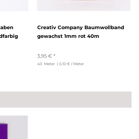
taben
Creativ Company Baumwollband
dfarbig
gewachst 1mm rot 40m
3,95 € *
40
Meter
| 0,10 € / Meter