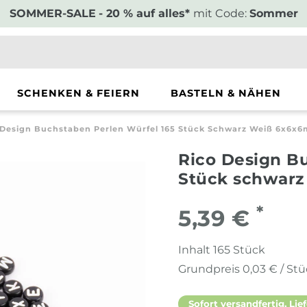
SOMMER-SALE
- 20 % auf alles*
mit Code:
Sommer
SCHENKEN & FEIERN
BASTELN & NÄHEN
 Design Buchstaben Perlen Würfel 165 Stück Schwarz Weiß 6x6x
Rico Design B
Stück schwar
*
5,39 €
Inhalt
165
Stück
Grundpreis
0,03 € / St
Sofort versandfertig, Lief