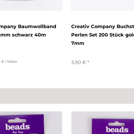
ompany Baumwollband
Creativ Company Buchs
1mm schwarz 40m
Perlen Set 200 Stück gol
7mm
0 € / Meter
3,90 € *