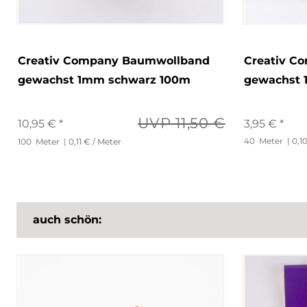
Creativ Company Baumwollband
Creativ C
gewachst 1mm schwarz 100m
gewachst 
UVP 11,50 €
10,95 € *
3,95 € *
40
Meter
| 0,1
100
Meter
| 0,11 € / Meter
auch schön: