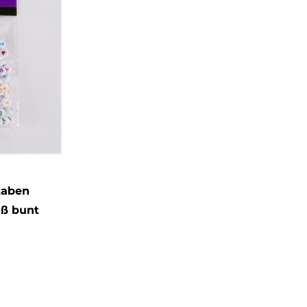
taben
iß bunt