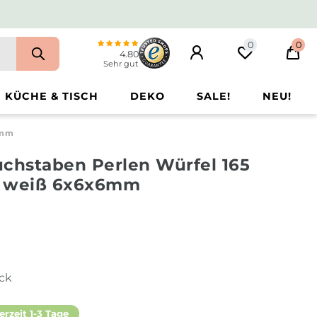
0
0
4.80
Sehr gut
KÜCHE & TISCH
DEKO
SALE!
NEU!
6mm
uchstaben Perlen Würfel 165
z weiß 6x6x6mm
ück
erzeit 1-3 Tage