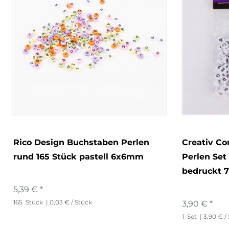
Rico Design Buchstaben Perlen
Creativ C
rund 165 Stück pastell 6x6mm
Perlen Set
bedruckt
5,39 € *
165
Stück
| 0,03 € / Stück
3,90 € *
1
Set
| 3,90 € /