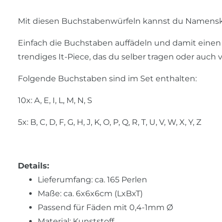
Mit diesen Buchstabenwürfeln kannst du Namensket
Einfach die Buchstaben auffädeln und damit einen 
trendiges It-Piece, das du selber tragen oder auch
Folgende Buchstaben sind im Set enthalten:
10x: A, E, I, L, M, N, S
5x: B, C, D, F, G, H, J, K, O, P, Q, R, T, U, V, W, X, Y, Z
Details:
Lieferumfang: ca. 165 Perlen
Maße: ca. 6x6x6cm (LxBxT)
Passend für Fäden mit 0,4-1mm Ø
Material: Kunststoff