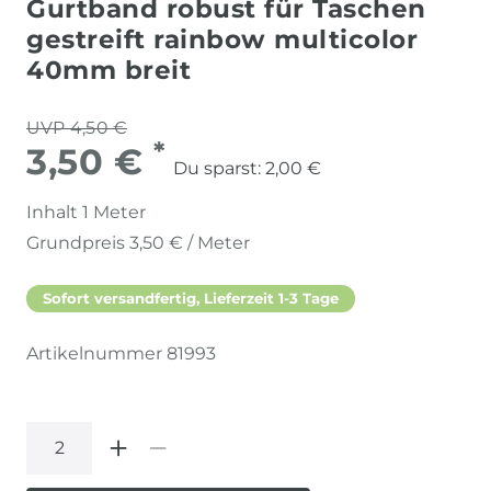
Gurtband robust für Taschen
gestreift rainbow multicolor
40mm breit
UVP 4,50 €
*
3,50 €
Du sparst:
2,00 €
Inhalt
1
Meter
Grundpreis
3,50 € / Meter
Sofort versandfertig, Lieferzeit 1-3 Tage
Artikelnummer
81993