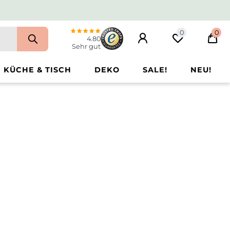
0
0
4.80
Sehr gut
KÜCHE & TISCH
DEKO
SALE!
NEU!