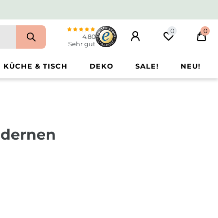
0
0
4.80
Sehr gut
KÜCHE & TISCH
DEKO
SALE!
NEU!
modernen