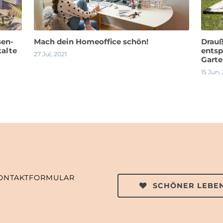
sen-
Mach dein Homeoffice schön!
Drauß
kalte
ents
27 Jul, 2021
Gart
15 Jun,
ONTAKTFORMULAR
SCHÖNER LEBEN