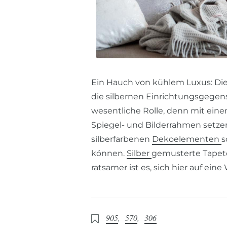
Ein Hauch von kühlem Luxus: Die 
die silbernen Einrichtungsgegens
wesentliche Rolle, denn mit eine
Spiegel- und Bilderrahmen setze
silberfarbenen
Dekoelementen
s
können.
Silber
gemusterte Tapeten
ratsamer ist es, sich hier auf e
905
,
570
,
306