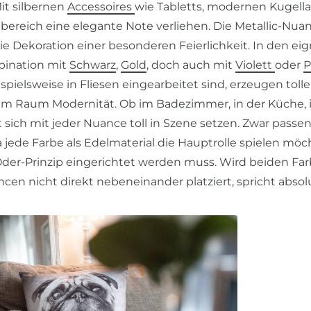
it silbernen
Accessoires
wie Tabletts, modernen Kugell
reich eine elegante Note verliehen. Die Metallic-Nuan
ie Dekoration einer besonderen Feierlichkeit. In den e
bination mit
Schwarz
,
Gold
, doch auch mit
Violett
oder
P
ispielsweise in Fliesen eingearbeitet sind, erzeugen tolle 
 dem Raum Modernität. Ob im Badezimmer, in der Küche
st sich mit jeder Nuance toll in Szene setzen. Zwar passe
jede Farbe als Edelmaterial die Hauptrolle spielen möch
r-Prinzip eingerichtet werden muss. Wird beiden Fa
en nicht direkt nebeneinander platziert, spricht absol