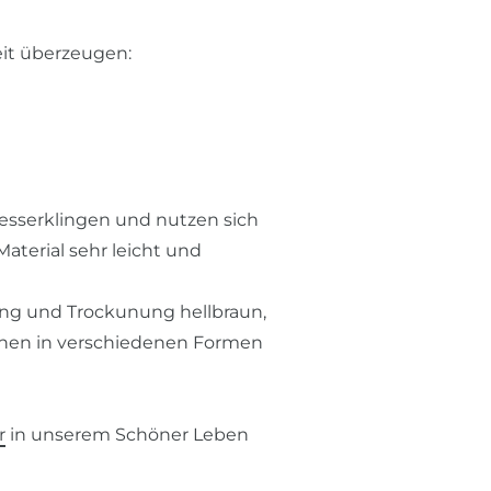
keit überzeugen:
esserklingen und nutzen sich
aterial sehr leicht und
ung und Trockunung hellbraun,
tchen in verschiedenen Formen
r
in unserem Schöner Leben