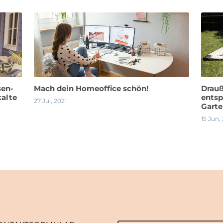
sen-
Mach dein Homeoffice schön!
Drauß
kalte
ents
27 Jul, 2021
Gart
15 Jun,