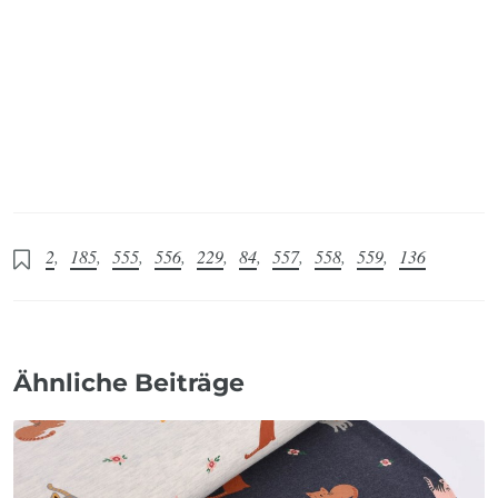
2
,
185
,
555
,
556
,
229
,
84
,
557
,
558
,
559
,
136
Ähnliche Beiträge