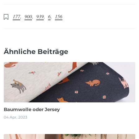
177
,
900
,
939
,
6
,
156
Ähnliche Beiträge
Baumwolle oder Jersey
04 Apr, 2023