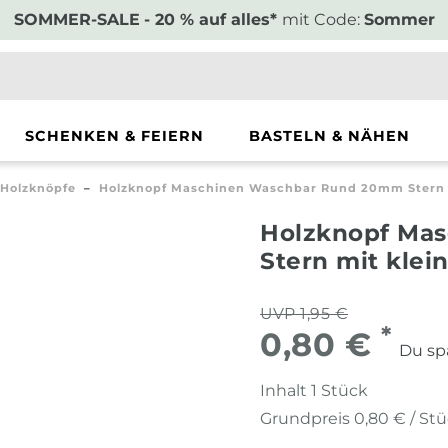
SOMMER-SALE
- 20 % auf alles*
mit Code:
Sommer
SCHENKEN & FEIERN
BASTELN & NÄHEN
Holzknöpfe
Holzknopf Maschinen Waschbar Rund 20mm Stern 
Holzknopf Ma
Stern mit kle
UVP 1,95 €
*
0,80 €
Du sp
Inhalt
1
Stück
Grundpreis
0,80 € / St