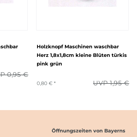
aschbar
Holzknopf Maschinen waschbar
Herz 1,8x1,8cm kleine Blüten türkis
pink grün
P 0,95 €
UVP 1,95 €
0,80 € *
Öffnungszeiten von Bayerns