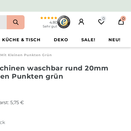
0
0
4.80
Sehr gut
KÜCHE & TISCH
DEKO
SALE!
NEU!
Mit Kleinen Punkten Grün
schinen waschbar rund 20mm
inen Punkten grün
arst:
5,75 €
ück