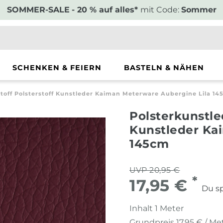
SOMMER-SALE
- 20 % auf alles*
mit Code:
Sommer
SCHENKEN & FEIERN
BASTELN & NÄHEN
toff Polsterstoff Kunstleder Kaiman Meterware Aubergine Lila 1
Polsterkunstle
Kunstleder Ka
145cm
UVP 20,95 €
*
17,95 €
Du sp
Inhalt
1
Meter
Grundpreis
17,95 € / Me