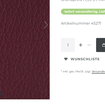
Sofort versandfertig, Lief
Artikelnummer
45271
WUNSCHLISTE
* inkl. ges. MwSt. zzgl.
Versandk