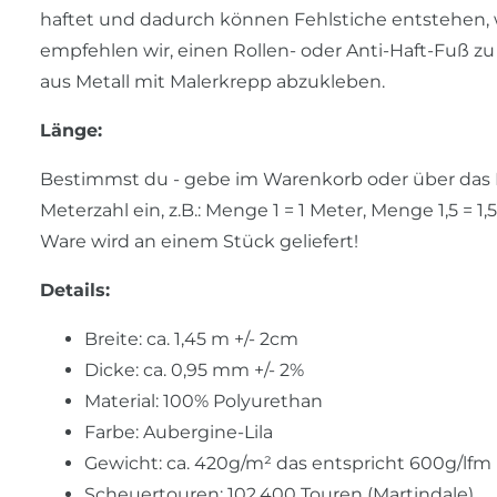
haftet und dadurch können Fehlstiche entstehen, wei
empfehlen wir, einen Rollen- oder Anti-Haft-Fuß z
aus Metall mit Malerkrepp abzukleben.
Länge:
Bestimmst du - gebe im Warenkorb oder über das 
Meterzahl ein, z.B.: Menge 1 = 1 Meter, Menge 1,5 = 1,
Ware wird an einem Stück geliefert!
Details:
Breite: ca. 1,45 m +/- 2cm
Dicke: ca. 0,95 mm +/- 2%
Material: 100% Polyurethan
Farbe: Aubergine-Lila
Gewicht: ca. 420g/m² das entspricht 600g/lfm
Scheuertouren: 102.400 Touren (Martindale)