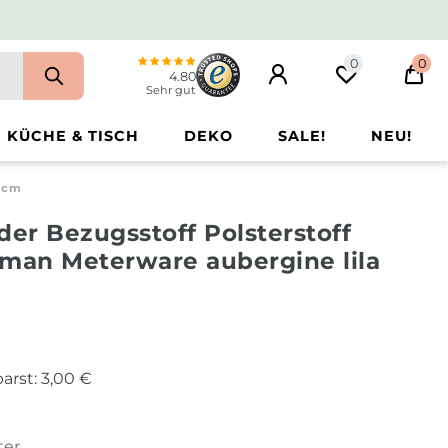
0
0
4.80
Sehr gut
KÜCHE & TISCH
DEKO
SALE!
NEU!
45cm
der Bezugsstoff Polsterstoff
iman Meterware aubergine lila
arst:
3,00 €
ter