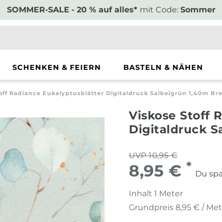
SOMMER-SALE
- 20 % auf alles*
mit Code:
Sommer
SCHENKEN & FEIERN
BASTELN & NÄHEN
off Radiance Eukalyptusblätter Digitaldruck Salbeigrün 1,40m Bre
Viskose Stoff 
Digitaldruck S
UVP 10,95 €
*
8,95 €
Du spa
Inhalt
1
Meter
Grundpreis
8,95 € / Me