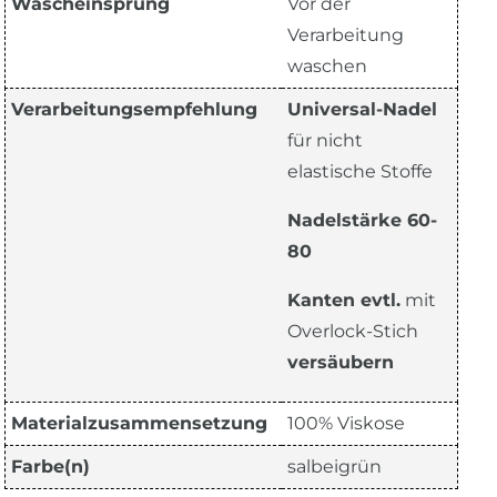
Wascheinsprung
Vor der
Verarbeitung
waschen
Verarbeitungsempfehlung
Universal-Nadel
für nicht
elastische Stoffe
Nadelstärke 60-
80
Kanten evtl.
mit
Overlock-Stich
versäubern
Materialzusammensetzung
100% Viskose
Farbe(n)
salbeigrün