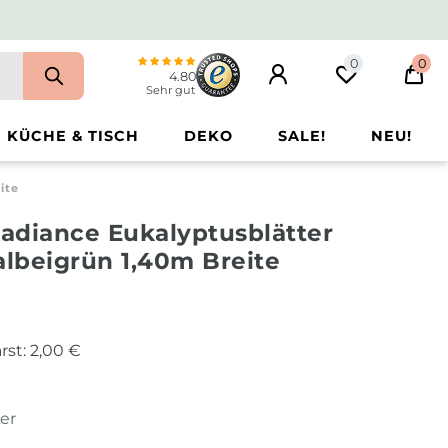
0
0
4.80
Sehr gut
KÜCHE & TISCH
DEKO
SALE!
NEU!
ite
Radiance Eukalyptusblätter
albeigrün 1,40m Breite
rst:
2,00 €
ter