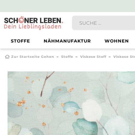
STOFFE
NÄHMANUFAKTUR
WOHNEN
Zur Startseite Gehen
Stoffe
Viskose Stoff
Viskose St