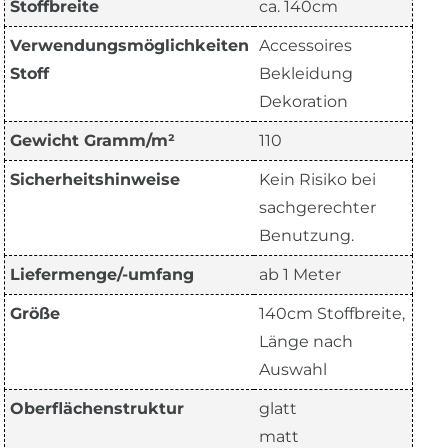
Stoffbreite
ca. 140cm
Verwendungsmöglichkeiten
Accessoires
Stoff
Bekleidung
Dekoration
Gewicht Gramm/m²
110
Sicherheitshinweise
Kein Risiko bei
sachgerechter
Benutzung.
Liefermenge/-umfang
ab 1 Meter
Größe
140cm Stoffbreite,
Länge nach
Auswahl
Oberflächenstruktur
glatt
matt