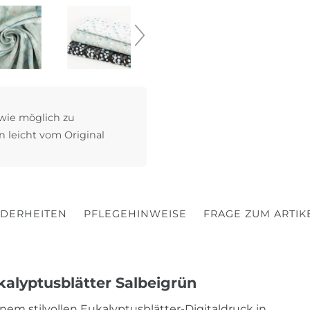
 wie möglich zu
n leicht vom Original
DERHEITEN
PFLEGEHINWEISE
FRAGE ZUM ARTIK
alyptusblätter Salbeigrün
inem stilvollen Eukalyptusblätter-Digitaldruck in