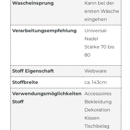
Wascheinsprung
Kann bei der
ersten Wäsche
eingehen
Verarbeitungsempfehlung
Universal-
Nadel
Stärke 70 bis
80
Stoff Eigenschaft
Webware
Stoffbreite
ca. 143cm
Verwendungsmöglichkeiten
Accessoires
Stoff
Bekleidung
Dekoration
Kissen
Tischbelag