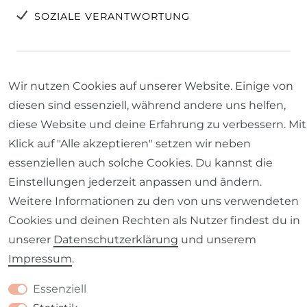
SOZIALE VERANTWORTUNG
Wir nutzen Cookies auf unserer Website. Einige von
SICHERE ZAHLUNGSARTEN
diesen sind essenziell, während andere uns helfen,
diese Website und deine Erfahrung zu verbessern. Mit
Klick auf "Alle akzeptieren" setzen wir neben
essenziellen auch solche Cookies. Du kannst die
Einstellungen jederzeit anpassen und ändern.
Weitere Informationen zu den von uns verwendeten
Cookies und deinen Rechten als Nutzer findest du in
ÖFFNUNGSZEITEN
unserer
Daten­schutz­erklärung
und unserem
Lieblingsladen Baunach
Impressum
.
Do. & Fr. 14.00 bis 18.00 Uhr
Essenziell
Samstag 10.00 bis 13.00 Uhr