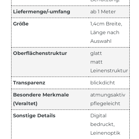
Liefermenge/-umfang
ab 1 Meter
Größe
1,4cm Breite,
Länge nach
Auswahl
Oberflächenstruktur
glatt
matt
Leinenstruktur
Transparenz
blickdicht
Besondere Merkmale
atmungsaktiv
(Veraltet)
pflegeleicht
Sonstige Details
Digital
bedruckt,
Leinenoptik