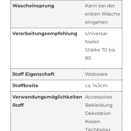
Wascheinsprung
Kann bei der
ersten Wäsche
eingehen
Verarbeitungsempfehlung
Universal-
Nadel
Stärke 70 bis
80
Stoff Eigenschaft
Webware
Stoffbreite
ca. 143cm
Verwendungsmöglichkeiten
Accessoires
Stoff
Bekleidung
Dekoration
Kissen
Tischbelag