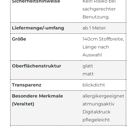
Sicherheitshinweise
Kein Risiko bei
sachgerechter
Benutzung.
Liefermenge/-umfang
ab 1 Meter
Größe
140cm Stoffbreite,
Länge nach
Auswahl
Oberflächenstruktur
glatt
matt
Transparenz
blickdicht
Besondere Merkmale
allergikergeeignet
(Veraltet)
atmungsaktiv
Digitaldruck
pflegeleicht