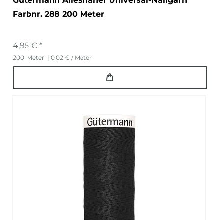
Gütermann Allesnäher Universal-Nähgarn
Farbnr. 288 200 Meter
4,95 € *
200
Meter
| 0,02 € / Meter