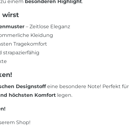
t zu einem
besonderen Highlight
.
 wirst
menmuster
– Zeitlose Eleganz
 sommerliche Kleidung
hsten Tragekomfort
strapazierfähig
kte
ken!
schen Designstoff
eine besondere Note! Perfekt für
 und höchsten Komfort
legen.
en!
nserem Shop!