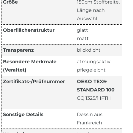
Größe
150cm Stoffbreite,
Länge nach
Auswahl
Oberflächenstruktur
glatt
matt
Transparenz
blickdicht
Besondere Merkmale
atmungsaktiv
(Veraltet)
pflegeleicht
Zertifikats-/Prüfnummer
OEKO TEX®
STANDARD 100
CQ 1325/1 IFTH
Sonstige Details
Dessin aus
Frankreich