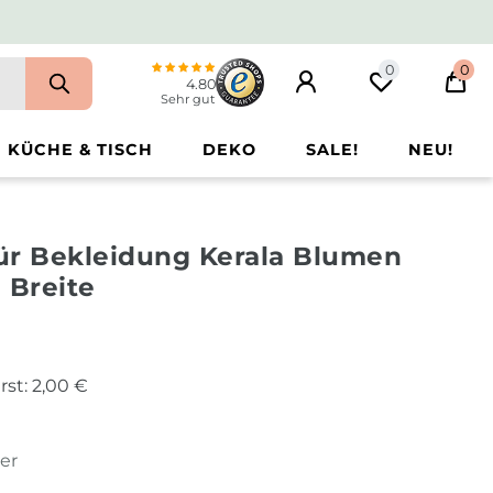
0
0
4.80
Sehr gut
KÜCHE & TISCH
DEKO
SALE!
NEU!
für Bekleidung Kerala Blumen
 Breite
rst:
2,00 €
ter