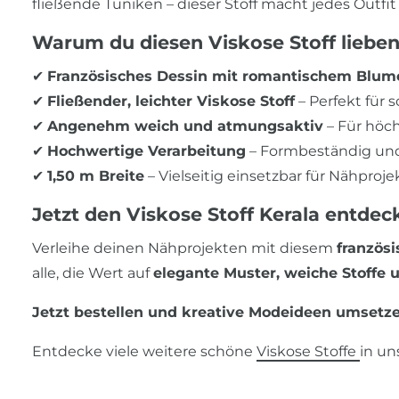
fließende Tuniken – dieser Stoff macht jedes Outfi
Warum du diesen Viskose Stoff lieben
✔
Französisches Dessin mit romantischem Blu
✔
Fließender, leichter Viskose Stoff
– Perfekt für
✔
Angenehm weich und atmungsaktiv
– Für höc
✔
Hochwertige Verarbeitung
– Formbeständig und 
✔
1,50 m Breite
– Vielseitig einsetzbar für Nähproje
Jetzt den Viskose Stoff Kerala entdec
Verleihe deinen Nähprojekten mit diesem
französi
alle, die Wert auf
elegante Muster, weiche Stoffe
Jetzt bestellen und kreative Modeideen umsetz
Entdecke viele weitere schöne
Viskose Stoffe
in u