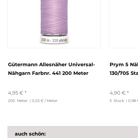
Gütermann Allesnäher Universal-
Prym 5 Nä
Nähgarn Farbnr. 441 200 Meter
130/705 St
4,95 € *
4,90 € *
200
Meter
| 0,02 € / Meter
5
Stück
| 0,98 
auch schön: