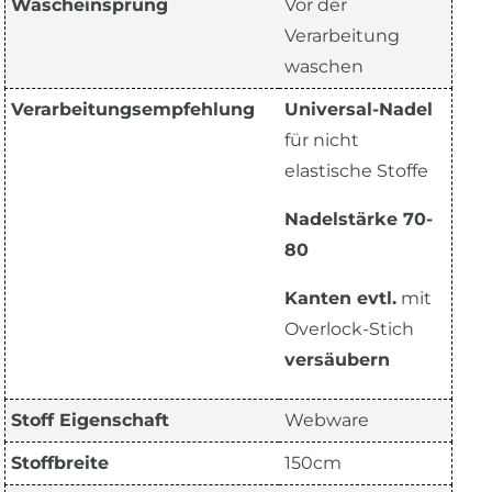
Wascheinsprung
Vor der
Verarbeitung
waschen
Verarbeitungsempfehlung
Universal-Nadel
für nicht
elastische Stoffe
Nadelstärke 70-
80
Kanten evtl.
mit
Overlock-Stich
versäubern
Stoff Eigenschaft
Webware
Stoffbreite
150cm