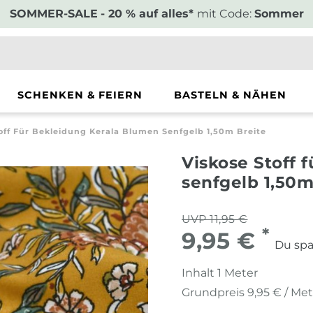
SOMMER-SALE
- 20 % auf alles*
mit Code:
Sommer
SCHENKEN & FEIERN
BASTELN & NÄHEN
off Für Bekleidung Kerala Blumen Senfgelb 1,50m Breite
Viskose Stoff 
senfgelb 1,50m
UVP 11,95 €
*
9,95 €
Du spa
Inhalt
1
Meter
Grundpreis
9,95 € / Me