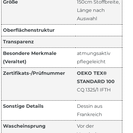
Größe
150cm Stoffbreite,
Länge nach
Auswahl
Oberflächenstruktur
Transparenz
Besondere Merkmale
atmungsaktiv
(Veraltet)
pflegeleicht
Zertifikats-/Prüfnummer
OEKO TEX®
STANDARD 100
CQ 1325/1 IFTH
Sonstige Details
Dessin aus
Frankreich
Wascheinsprung
Vor der