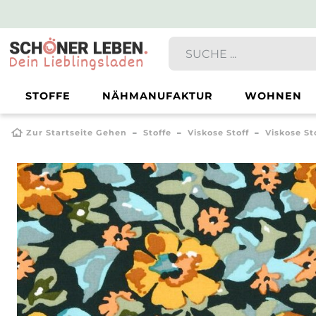
STOFFE
NÄHMANUFAKTUR
WOHNEN
Zur Startseite Gehen
Stoffe
Viskose Stoff
Viskose S