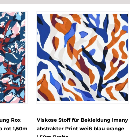
dung Rox
Viskose Stoff für Bekleidung Imany
a rot 1,50m
abstrakter Print weiß blau orange