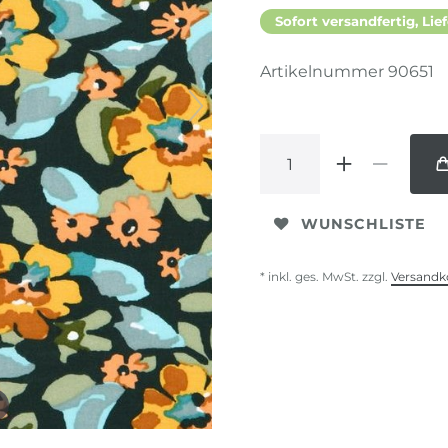
Sofort versandfertig, Lief
Artikelnummer
90651
WUNSCHLISTE
* inkl. ges. MwSt. zzgl.
Versandk