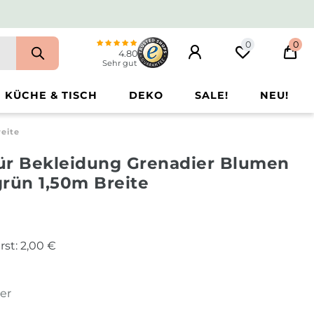
0
0
4.80
Sehr gut
KÜCHE & TISCH
DEKO
SALE!
NEU!
eite
für Bekleidung Grenadier Blumen
rün 1,50m Breite
rst:
2,00 €
ter