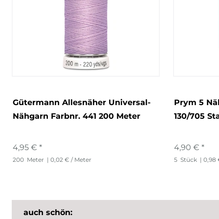
Gütermann Allesnäher Universal-
Prym 5 Nä
Nähgarn Farbnr. 441 200 Meter
130/705 St
4,95 € *
4,90 € *
200
Meter
| 0,02 € / Meter
5
Stück
| 0,98 
auch schön: