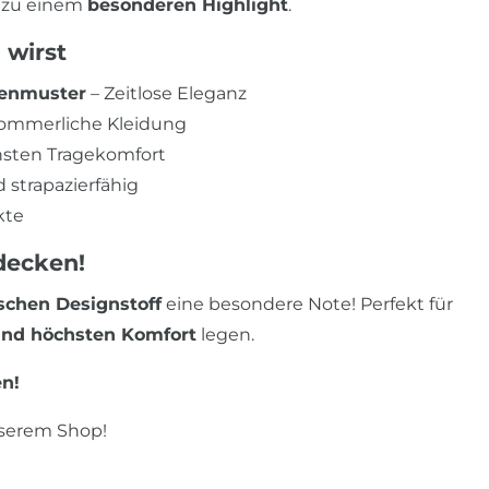
t zu einem
besonderen Highlight
.
 wirst
menmuster
– Zeitlose Eleganz
 sommerliche Kleidung
hsten Tragekomfort
strapazierfähig
kte
tdecken!
schen Designstoff
eine besondere Note! Perfekt für
 und höchsten Komfort
legen.
en!
nserem Shop!