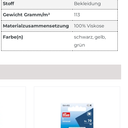
Stoff
Bekleidung
Gewicht Gramm/m²
113
Materialzusammensetzung
100% Viskose
Farbe(n)
schwarz, gelb,
grün