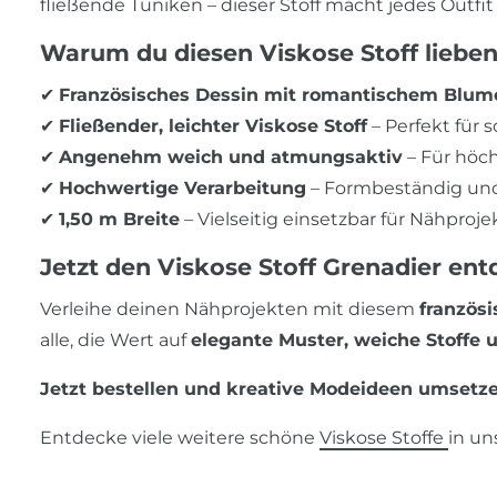
fließende Tuniken – dieser Stoff macht jedes Outfi
Warum du diesen Viskose Stoff lieben
✔
Französisches Dessin mit romantischem Blu
✔
Fließender, leichter Viskose Stoff
– Perfekt für
✔
Angenehm weich und atmungsaktiv
– Für höc
✔
Hochwertige Verarbeitung
– Formbeständig und 
✔
1,50 m Breite
– Vielseitig einsetzbar für Nähproje
Jetzt den Viskose Stoff Grenadier en
Verleihe deinen Nähprojekten mit diesem
französi
alle, die Wert auf
elegante Muster, weiche Stoffe
Jetzt bestellen und kreative Modeideen umsetz
Entdecke viele weitere schöne
Viskose Stoffe
in u