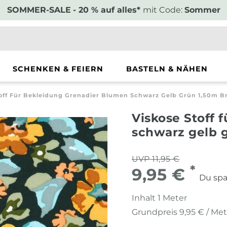
SOMMER-SALE
- 20 % auf alles*
mit Code:
Sommer
SCHENKEN & FEIERN
BASTELN & NÄHEN
toff Für Bekleidung Grenadier Blumen Schwarz Gelb Grün 1,50m Br
Viskose Stoff 
schwarz gelb g
UVP 11,95 €
*
9,95 €
Du spa
Inhalt
1
Meter
Grundpreis
9,95 € / Me