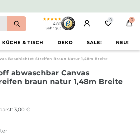
0
0
4.80
Sehr gut
KÜCHE & TISCH
DEKO
SALE!
NEU!
as Beschichtet Streifen Braun Natur 1,48m Breite
off abwaschbar Canvas
reifen braun natur 1,48m Breite
parst:
3,00 €
ter