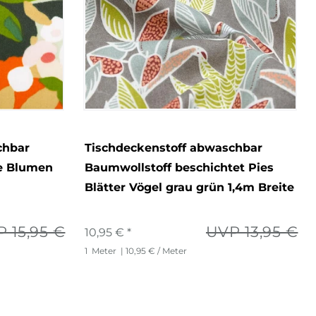
chbar
Tischdeckenstoff abwaschbar
e Blumen
Baumwollstoff beschichtet Pies
Blätter Vögel grau grün 1,4m Breite
 15,95 €
UVP 13,95 €
10,95 € *
1
Meter
| 10,95 € / Meter