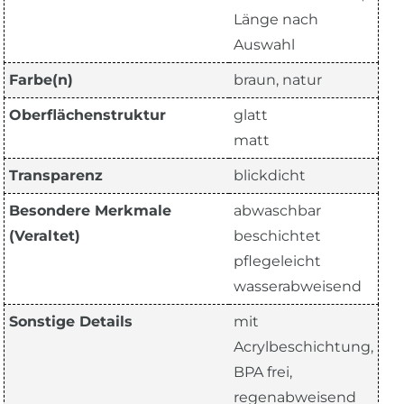
Länge nach
Auswahl
Farbe(n)
braun, natur
Oberflächenstruktur
glatt
matt
Transparenz
blickdicht
Besondere Merkmale
abwaschbar
(Veraltet)
beschichtet
pflegeleicht
wasserabweisend
Sonstige Details
mit
Acrylbeschichtung,
BPA frei,
regenabweisend