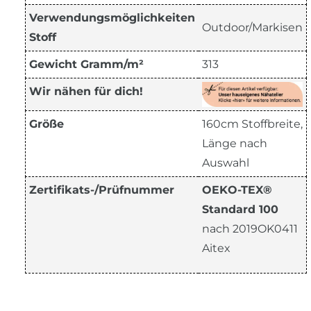
Verwendungsmöglichkeiten
Outdoor/Markisen
Stoff
Gewicht Gramm/m²
313
Wir nähen für dich!
Größe
160cm Stoffbreite,
Länge nach
Auswahl
Zertifikats-/Prüfnummer
OEKO-TEX®
Standard 100
nach 2019OK0411
Aitex