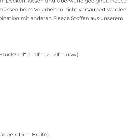
ken, Decken, Kissen und Überwürfe geeignet. Fleece
n müssen beim Verarbeiten nicht versäubert werden.
ination mit anderen Fleece Stoffen aus unserem
ckzahl" (1= 1lfm, 2= 2lfm usw.)
änge x 1,5 m Breite).