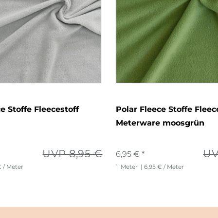
e Stoffe Fleecestoff
Polar Fleece Stoffe Fleec
Meterware moosgrün
UVP 8,95 €
UV
6,95 € *
€ / Meter
1
Meter
| 6,95 € / Meter