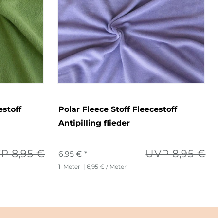
estoff
Polar Fleece Stoff Fleecestoff
Antipilling flieder
P 8,95 €
UVP 8,95 €
6,95 € *
1
Meter
| 6,95 € / Meter