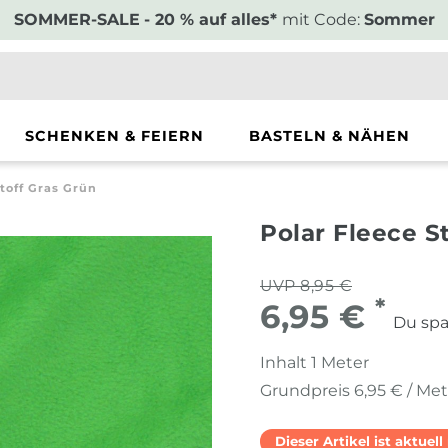
SOMMER-SALE
- 20 % auf alles*
mit Code:
Sommer
SCHENKEN & FEIERN
BASTELN & NÄHEN
stoff Gras Grün
Polar Fleece S
UVP 8,95 €
*
6,95 €
Du spa
Inhalt
1
Meter
Grundpreis
6,95 € / Me
Dieser Artikel ist aktuel