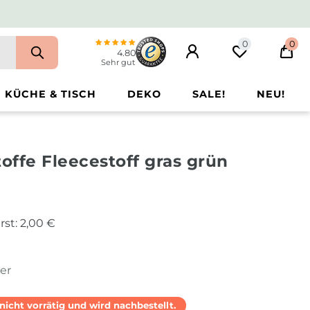
0
0
4.80
Sehr gut
KÜCHE & TISCH
DEKO
SALE!
NEU!
toffe Fleecestoff gras grün
rst:
2,00 €
ter
l nicht vorrätig und wird nachbestellt.