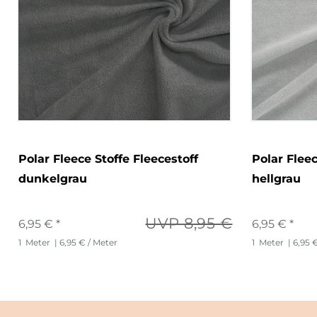
Polar Fleece Stoffe Fleecestoff
Polar Fleec
dunkelgrau
hellgrau
UVP 8,95 €
6,95 € *
6,95 € *
1
Meter
| 6,95 € / Meter
1
Meter
| 6,95 