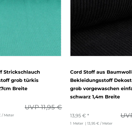
ff Strickschlauch
Cord Stoff aus Baumwoll
off grob türkis
Bekleidungsstoff Dekost
27cm Breite
grob vorgewaschen einf
schwarz 1,4m Breite
UVP 11,95 €
UVP
€ / Meter
13,95 € *
1
Meter
| 13,95 € / Meter