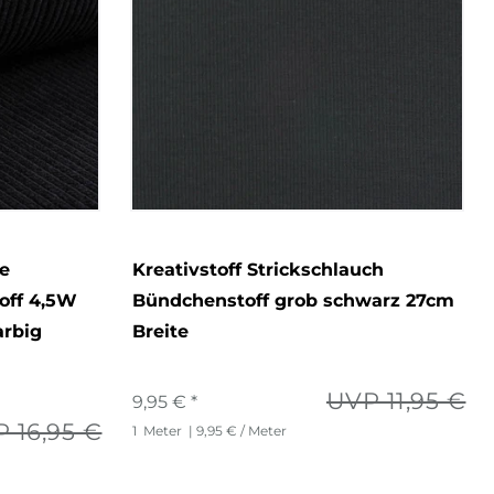
e
Kreativstoff Strickschlauch
off 4,5W
Bündchenstoff grob schwarz 27cm
arbig
Breite
UVP 11,95 €
9,95 € *
 16,95 €
1
Meter
| 9,95 € / Meter