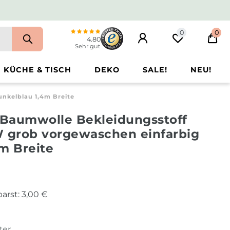
0
0
4.80
Sehr gut
KÜCHE & TISCH
DEKO
SALE!
NEU!
unkelblau 1,4m Breite
s Baumwolle Bekleidungsstoff
W grob vorgewaschen einfarbig
m Breite
arst:
3,00 €
ter