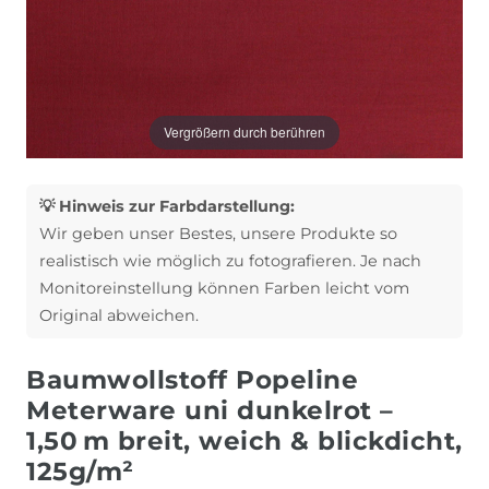
Vergrößern durch berühren
💡 Hinweis zur Farbdarstellung:
Wir geben unser Bestes, unsere Produkte so
realistisch wie möglich zu fotografieren. Je nach
Monitoreinstellung können Farben leicht vom
Original abweichen.
Baumwollstoff Popeline
Meterware uni dunkelrot –
1,50 m breit, weich & blickdicht,
125g/m²