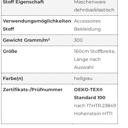
Stoff Eigenschaft
Maschenware
dehnbar/elastisch
Verwendungsmöglichkeiten
Accessoires
Stoff
Bekleidung
Gewicht Gramm/m²
300
Größe
160cm Stoffbreite,
Länge nach
Auswahl
Farbe(n)
hellgrau
Zertifikats-/Prüfnummer
OEKO-TEX®
Standard 100
nach 17.HTR.23849
Hohenstein HTTI