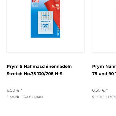
Prym 5 Nähmaschinennadeln
Prym Nähm
Stretch No.75 130/705 H-S
75 und 90 
6,50 € *
6,50 € *
5
Stück
| 1,30 € / Stück
5
Stück
| 1,30 