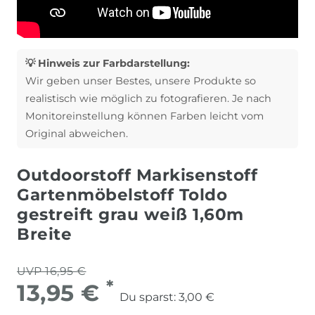
💡 Hinweis zur Farbdarstellung:
Wir geben unser Bestes, unsere Produkte so
realistisch wie möglich zu fotografieren. Je nach
Monitoreinstellung können Farben leicht vom
Original abweichen.
Outdoorstoff Markisenstoff
Gartenmöbelstoff Toldo
gestreift grau weiß 1,60m
Breite
UVP 16,95 €
*
13,95 €
Du sparst:
3,00 €