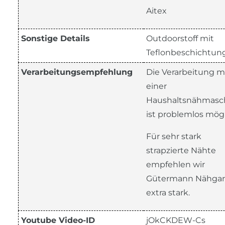
Aitex
Sonstige Details
Outdoorstoff mit
Teflonbeschichtun
Verarbeitungsempfehlung
Die Verarbeitung m
einer
Haushaltsnähmasc
ist problemlos mögl
Für sehr stark
strapzierte Nähte
empfehlen wir
Gütermann Nähga
extra stark.
Youtube Video-ID
jOkCKDEW-Cs