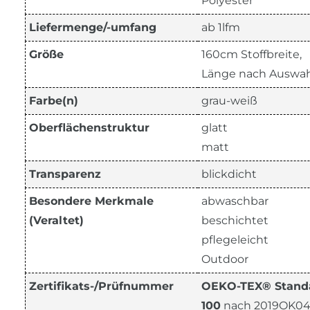
Polyester
Liefermenge/-umfang
ab 1lfm
Größe
160cm Stoffbreite,
Länge nach Auswah
Farbe(n)
grau-weiß
Oberflächenstruktur
glatt
matt
Transparenz
blickdicht
Besondere Merkmale
abwaschbar
(Veraltet)
beschichtet
pflegeleicht
Outdoor
Zertifikats-/Prüfnummer
OEKO-TEX® Stand
100
nach 2019OK04