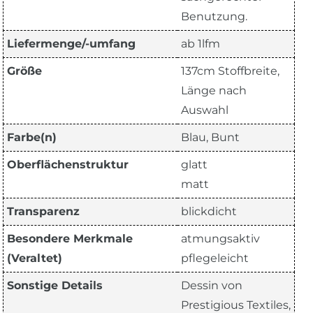
Benutzung.
Liefermenge/-umfang
ab 1lfm
Größe
137cm Stoffbreite,
Länge nach
Auswahl
Farbe(n)
Blau, Bunt
Oberflächenstruktur
glatt
matt
Transparenz
blickdicht
Besondere Merkmale
atmungsaktiv
(Veraltet)
pflegeleicht
Sonstige Details
Dessin von
Prestigious Textiles,