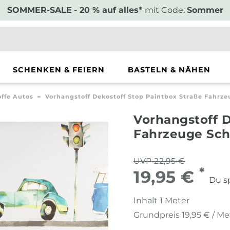
SOMMER-SALE
- 20 % auf alles*
mit Code:
Sommer
SCHENKEN & FEIERN
BASTELN & NÄHEN
offe Autos
Vorhangstoff Dekostoff Stop Paintbox Straße Fahrz
Vorhangstoff D
Fahrzeuge Sch
UVP 22,95 €
*
19,95 €
Du s
Inhalt
1
Meter
Grundpreis
19,95 € / Me