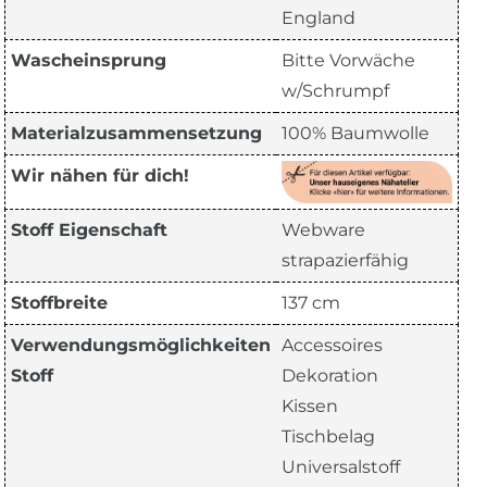
England
Wascheinsprung
Bitte Vorwäche
w/Schrumpf
Materialzusammensetzung
100% Baumwolle
Wir nähen für dich!
Stoff Eigenschaft
Webware
strapazierfähig
Stoffbreite
137 cm
Verwendungsmöglichkeiten
Accessoires
Stoff
Dekoration
Kissen
Tischbelag
Universalstoff