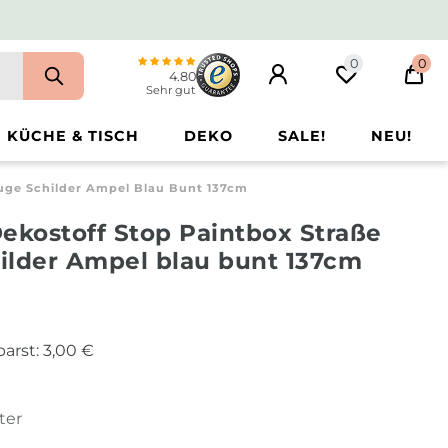
0
0
4.80
Sehr gut
KÜCHE & TISCH
DEKO
SALE!
NEU!
euge Schilder Ampel Blau Bunt 137cm
ekostoff Stop Paintbox Straße
ilder Ampel blau bunt 137cm
parst:
3,00 €
ter