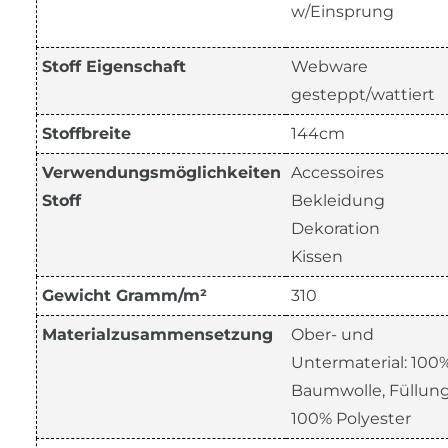
w/Einsprung
Stoff Eigenschaft
Webware
gesteppt/wattiert
Stoffbreite
144cm
Verwendungsmöglichkeiten
Accessoires
Stoff
Bekleidung
Dekoration
Kissen
Gewicht Gramm/m²
310
Materialzusammensetzung
Ober- und
Untermaterial: 100
Baumwolle, Füllun
100% Polyester