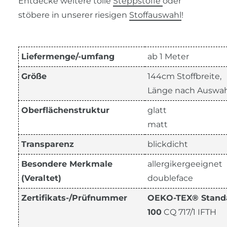
Entdecke weitere tolle
Steppstoffe
oder
stöbere in unserer riesigen
Stoffauswahl
!
Liefermenge/-umfang
ab 1 Meter
Größe
144cm Stoffbreite,
Länge nach Auswah
Oberflächenstruktur
glatt
matt
Transparenz
blickdicht
Besondere Merkmale
allergikergeeignet
(Veraltet)
doubleface
Zertifikats-/Prüfnummer
OEKO-TEX® Stand
100
CQ 717/1 IFTH