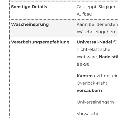
Sonstige Details
Gesteppt, 3lagiger
Aufbau
Wascheinsprung
Kann bei der erste
Wäsche eingehen
Verarbeitungsempfehlung
Universal-Nadel
fü
nicht-elastische
Webware,
Nadelst
80-90
Kanten
evtl. mit ei
Overlock-Naht
versäubern
Universalnähgarn
Vorwäsche