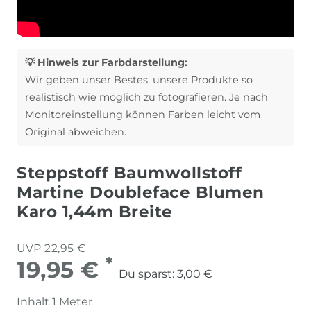
💡 Hinweis zur Farbdarstellung:
Wir geben unser Bestes, unsere Produkte so
realistisch wie möglich zu fotografieren. Je nach
Monitoreinstellung können Farben leicht vom
Original abweichen.
Steppstoff Baumwollstoff
Martine Doubleface Blumen
Karo 1,44m Breite
UVP 22,95 €
*
19,95 €
Du sparst:
3,00 €
Inhalt
1
Meter