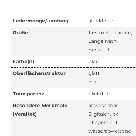
Liefermenge/-umfang
ab 1 Meter
Größe
145cm Stoffbreite,
Länge nach
Auswahl
Farbe(n)
blau
Oberflächenstruktur
glatt
matt
Transparenz
blickdicht
Besondere Merkmale
abwaschbar
(Veraltet)
Digitaldruck
pflegeleicht
wasserabweisend