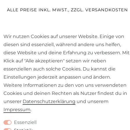
ALLE PREISE INKL. MWST., ZZGL. VERSANDKOSTEN
*-20 % auf alles mit Code
Sommer
(online beim
Wir nutzen Cookies auf unserer Website. Einige von
Bezahlen eingeben, im Laden automatisch an der
diesen sind essenziell, während andere uns helfen,
Kasse). Online 01.–15.08.2026, Laden bis 14.08. Nur
diese Website und deine Erfahrung zu verbessern. Mit
vorrätige Lagerware; nicht kombinierbar; nicht auf
Klick auf "Alle akzeptieren" setzen wir neben
Versandkosten, Gutscheine, Nähaufträge.
essenziellen auch solche Cookies. Du kannst die
Einstellungen jederzeit anpassen und ändern.
Weitere Informationen zu den von uns verwendeten
© 2026 SCHÖNER LEBEN.
Cookies und deinen Rechten als Nutzer findest du in
unserer
Daten­schutz­erklärung
und unserem
Impressum
.
Essenziell