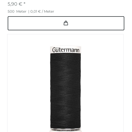
5,90 € *
500
Meter
| 0,01 € / Meter