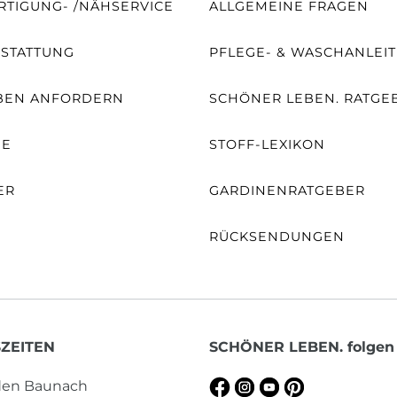
TIGUNG- /NÄHSERVICE
ALLGEMEINE FRAGEN
SSTATTUNG
PFLEGE- & WASCHANLEI
BEN ANFORDERN
SCHÖNER LEBEN. RATGE
NE
STOFF-LEXIKON
ER
GARDINENRATGEBER
RÜCKSENDUNGEN
ZEITEN
SCHÖNER LEBEN. folgen
aden Baunach