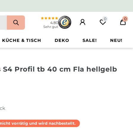
0
0
4.80
Sehr gut
KÜCHE & TISCH
DEKO
SALE!
NEU!
 S4 Profil tb 40 cm Fla hellgelb
ück
l nicht vorrätig und wird nachbestellt.