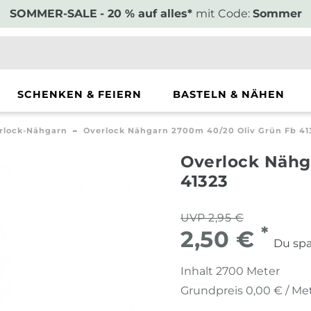
SOMMER-SALE
- 20 % auf alles*
mit Code:
Sommer
SCHENKEN & FEIERN
BASTELN & NÄHEN
rlock-Nähgarn
Overlock Nähgarn 2700m 40/20 Oliv Grün Fb 41
Overlock Nähg
41323
UVP 2,95 €
*
2,50 €
Du spa
Inhalt
2700
Meter
Grundpreis
0,00 € / Me