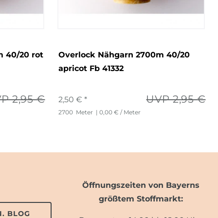
 40/20 rot
Overlock Nähgarn 2700m 40/20
apricot Fb 41332
P 2,95 €
UVP 2,95 €
2,50 € *
2700
Meter
| 0,00 € / Meter
Öffnungszeiten von Bayerns
größtem Stoffmarkt:
. BLOG