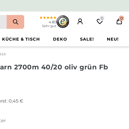
0
0
4.80
Sehr gut
KÜCHE & TISCH
DEKO
SALE!
NEU!
323
arn 2700m 40/20 oliv grün Fb
rst:
0,45 €
ter