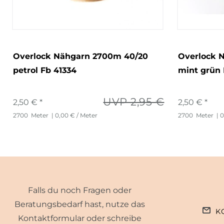
Overlock Nähgarn 2700m 40/20
Overlock 
petrol Fb 41334
mint grün 
UVP 2,95 €
2,50 € *
2,50 € *
2700
Meter
| 0,00 € / Meter
2700
Meter
| 0
Falls du noch Fragen oder
Beratungsbedarf hast, nutze das
K
Kontaktformular oder schreibe