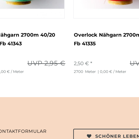
Nähgarn 2700m 40/20
Overlock Nähgarn 2700m
Fb 41343
Fb 41335
UVP 2,95 €
UV
2,50 € *
,00 € / Meter
2700
Meter
| 0,00 € / Meter
ONTAKTFORMULAR
SCHÖNER LEBEN