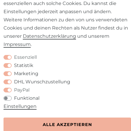
essenziellen auch solche Cookies. Du kannst die
Einstellungen jederzeit anpassen und ändern.
Barrierefreiheitserklärung
Widerrufs­recht
Weitere Informationen zu den von uns verwendeten
Cookies und deinen Rechten als Nutzer findest du in
unserer
Daten­schutz­erklärung
und unserem
Impressum
.
Kontakt
VERTRAG WIDERRUFEN
Essenziell
Statistik
Marketing
DHL Wunschzustellung
PayPal
Funktional
Einstellungen
ALLE AKZEPTIEREN